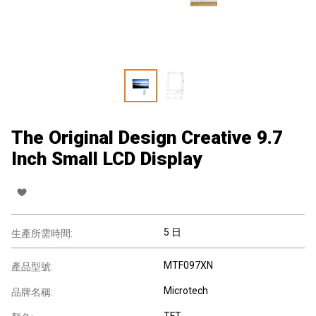
The Original Design Creative 9.7
Inch Small LCD Display
5 日
生產所需時間:
MTF097XN
產品型號:
Microtech
品牌名稱:
TFT