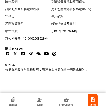
聯絡我們
香港貿發局流動應用程式
訂閱商貿全接觸電郵通訊
更新您的香港貿發局電郵訂閱
字體大小
使用條款
私隱政策聲明
超連結條款及細則
網站導航
京ICP备09059244号
京公网安备 11010102003523号
關注 HKTDC
© 2026
香港貿易發展局版權所有，對違反版權者保留一切追索權利 。
香港貿發局參展商
供應商
關注
比較和查詢
查詢