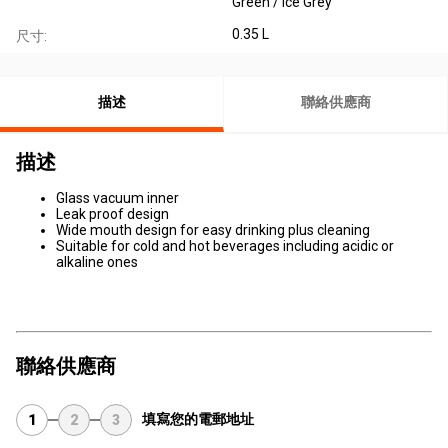
Green / Ice Grey
0.35 L
尺寸:
描述
聯絡供應商
描述
Glass vacuum inner
Leak proof design
Wide mouth design for easy drinking plus cleaning
Suitable for cold and hot beverages including acidic or
alkaline ones
聯絡供應商
填寫您的電郵地址
1
2
3