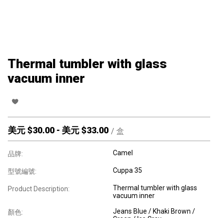
Thermal tumbler with glass
vacuum inner
美元 $
30.00
-
美元 $
33.00
/
盒
Camel
品牌:
Cuppa 35
型號編號:
Thermal tumbler with glass
Product Description:
vacuum inner
Jeans Blue / Khaki Brown /
顏色: