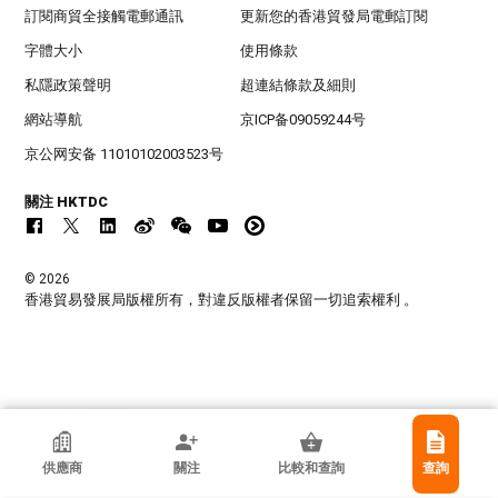
訂閱商貿全接觸電郵通訊
更新您的香港貿發局電郵訂閱
字體大小
使用條款
私隱政策聲明
超連結條款及細則
網站導航
京ICP备09059244号
京公网安备 11010102003523号
關注 HKTDC
© 2026
香港貿易發展局版權所有，對違反版權者保留一切追索權利 。
香港貿發局參展商
供應商
關注
比較和查詢
查詢
趨時珠寶首飾有限公司