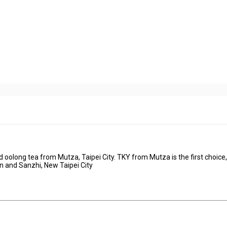
d oolong tea from Mutza, Taipei City. TKY from Mutza is the first choice,
n and Sanzhi, New Taipei City