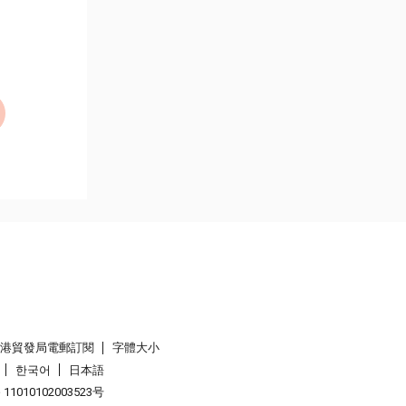
香港貿發局電郵訂閱
字體大小
한국어
日本語
1010102003523号