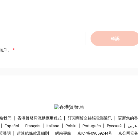
確認
帳戶。
絡我們
香港貿發局流動應用程式
訂閱商貿全接觸電郵通訊
更新您的
Español
Français
Italiano
Polski
Português
Pусский
عربى
策聲明
超連結條款及細則
網站導航
京ICP备09059244号
京公网安备 1