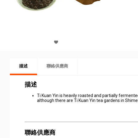
描述
聯絡供應商
描述
Ti Kuan Yin is heavily roasted and partially fermente
although there are Ti Kuan Yin tea gardens in Shime
聯絡供應商