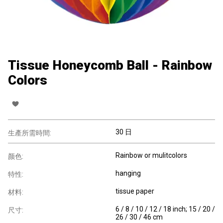
Tissue Honeycomb Ball - Rainbow
Colors
30 日
生產所需時間:
Rainbow or mulitcolors
颜色:
hanging
特性:
tissue paper
材料:
6 / 8 / 10 / 12 / 18 inch; 15 / 20 /
尺寸:
26 / 30 / 46 cm