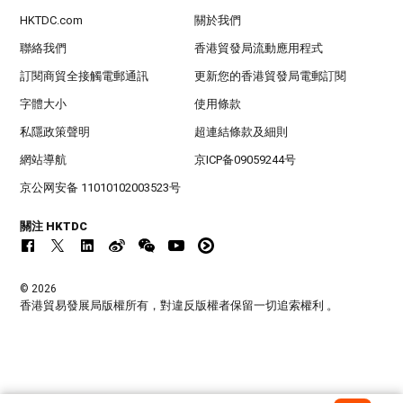
HKTDC.com
關於我們
聯絡我們
香港貿發局流動應用程式
訂閱商貿全接觸電郵通訊
更新您的香港貿發局電郵訂閱
字體大小
使用條款
私隱政策聲明
超連結條款及細則
網站導航
京ICP备09059244号
京公网安备 11010102003523号
關注 HKTDC
© 2026
香港貿易發展局版權所有，對違反版權者保留一切追索權利 。