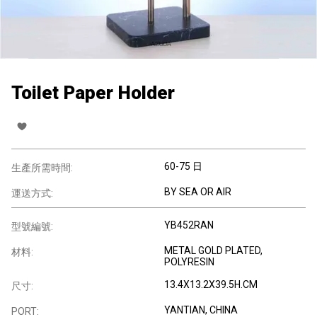
Toilet Paper Holder
60-75 日
生產所需時間:
BY SEA OR AIR
運送方式:
YB452RAN
型號編號:
METAL GOLD PLATED,
材料:
POLYRESIN
13.4X13.2X39.5H.CM
尺寸:
YANTIAN, CHINA
PORT: