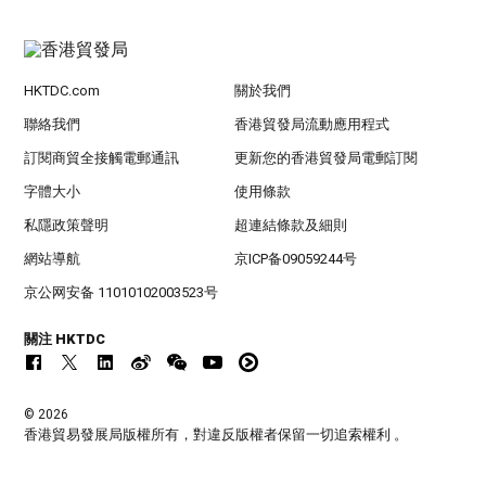
HKTDC.com
關於我們
聯絡我們
香港貿發局流動應用程式
訂閱商貿全接觸電郵通訊
更新您的香港貿發局電郵訂閱
字體大小
使用條款
私隱政策聲明
超連結條款及細則
網站導航
京ICP备09059244号
京公网安备 11010102003523号
關注 HKTDC
© 2026
香港貿易發展局版權所有，對違反版權者保留一切追索權利 。