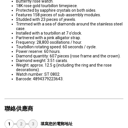
Butterfly rose watch.
18K rose gold tourbillon timepiece.
Protected by sapphire crystals on both sides.
Features 158 pieces of sub-assembly modules.
Studded with 23 pieces of jewels.
Trimmed with a sea of diamonds around the stainless steel
case.
Installed with a tourbillon at 7 o’clock.
Partnered with a pink alligator strap.
Frequency: 28,800 oscillations / hour.
Tourbillon rotating speed: 60 seconds / cycle.
Power reserve: 60 hours.
Diamond quantity: 607 pieces (rose frame and the crown).
Diamond weight: 3.51 carats.
Weight: approx. 12.5 g (including the ring and the rose
decorations).
Watch number: ST 0802.
Barcode: 4894379223643.
聯絡供應商
填寫您的電郵地址
1
2
3