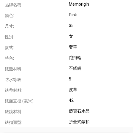
Memorigin
品牌名稱:
Pink
顏色:
35
尺寸:
女
性別:
奢華
款式:
陀飛輪
特色:
不銹鋼
錶殼材料:
5
防水等級:
皮革
錶帶材料:
42
錶面直徑 (毫米):
藍寶石水晶
錶鏡材料:
折疊式錶扣
錶扣類型: