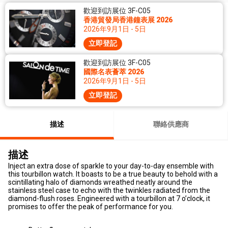
歡迎到訪展位 3F-C05
香港貿發局香港鐘表展 2026
2026年9月1日 - 5日
立即登記
歡迎到訪展位 3F-C05
國際名表薈萃 2026
2026年9月1日 - 5日
立即登記
描述
聯絡供應商
描述
Inject an extra dose of sparkle to your day-to-day ensemble with
this tourbillon watch. It boasts to be a true beauty to behold with a
scintillating halo of diamonds wreathed neatly around the
stainless steel case to echo with the twinkles radiated from the
diamond-flush roses. Engineered with a tourbillon at 7 o’clock, it
promises to offer the peak of performance for you.