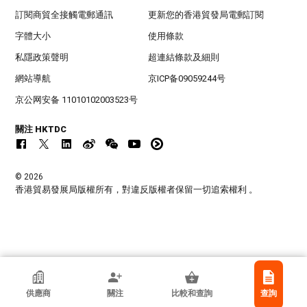
訂閱商貿全接觸電郵通訊
更新您的香港貿發局電郵訂閱
字體大小
使用條款
私隱政策聲明
超連結條款及細則
網站導航
京ICP备09059244号
京公网安备 11010102003523号
關注 HKTDC
© 2026
香港貿易發展局版權所有，對違反版權者保留一切追索權利 。
香港貿發局參展商
供應商
關注
比較和查詢
查詢
萬希泉鍾錶有限公司