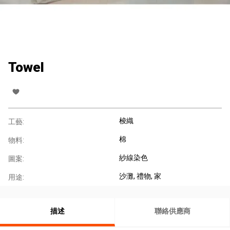
Towel
梭織
工藝:
棉
物料:
紗線染色
圖案:
沙灘
, 禮物
, 家
用途:
描述
聯絡供應商