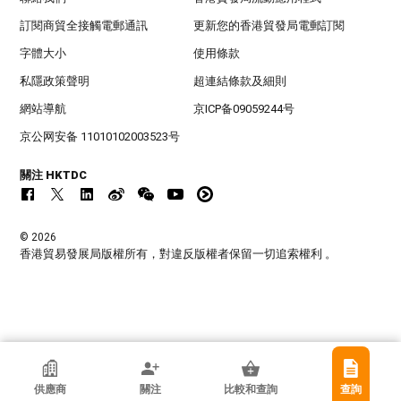
訂閱商貿全接觸電郵通訊
更新您的香港貿發局電郵訂閱
字體大小
使用條款
私隱政策聲明
超連結條款及細則
網站導航
京ICP备09059244号
京公网安备 11010102003523号
關注 HKTDC
© 2026
香港貿易發展局版權所有，對違反版權者保留一切追索權利 。
香港貿發局參展商
供應商
關注
比較和查詢
查詢
Yiwu Tuos Bags Co., Ltd