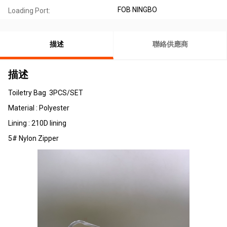
FOB NINGBO
Loading Port:
描述
聯絡供應商
描述
Toiletry Bag 3PCS/SET
Material : Polyester
Lining : 210D lining
5# Nylon Zipper