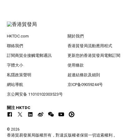
HKTDC.com
關於我們
聯絡我們
香港貿發局流動應用程式
訂閱商貿全接觸電郵通訊
更新您的香港貿發局電郵訂閱
字體大小
使用條款
私隱政策聲明
超連結條款及細則
網站導航
京ICP备09059244号
京公网安备 11010102003523号
關注 HKTDC
© 2026
香港貿易發展局版權所有，對違反版權者保留一切追索權利 。