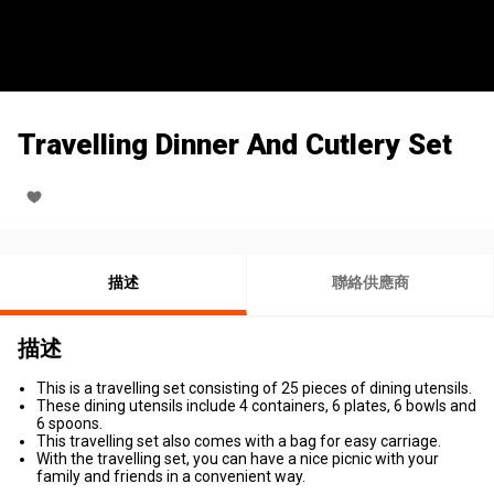
Travelling Dinner And Cutlery Set
描述
聯絡供應商
描述
This is a travelling set consisting of 25 pieces of dining utensils.
These dining utensils include 4 containers, 6 plates, 6 bowls and
6 spoons.
This travelling set also comes with a bag for easy carriage.
With the travelling set, you can have a nice picnic with your
family and friends in a convenient way.