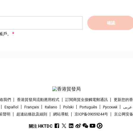
確認
帳戶。
絡我們
香港貿發局流動應用程式
訂閱商貿全接觸電郵通訊
更新您的
Español
Français
Italiano
Polski
Português
Pусский
عربى
策聲明
超連結條款及細則
網站導航
京ICP备09059244号
京公网安备 1
關注 HKTDC