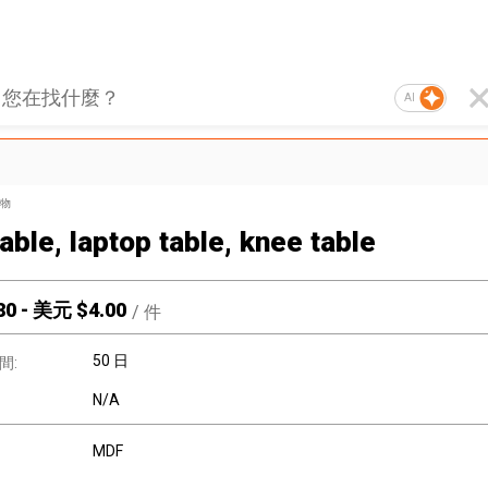
AI
物
able, laptop table, knee table
80
-
美元 $
4.00
/
件
50 日
間:
N/A
MDF