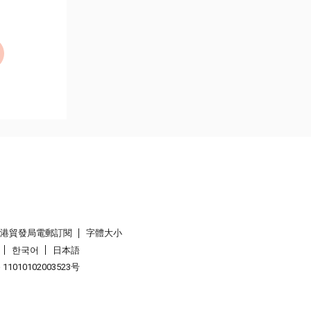
香港貿發局電郵訂閱
字體大小
한국어
日本語
1010102003523号