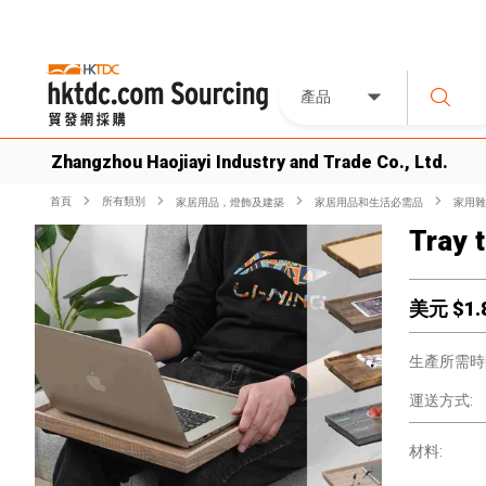
產品
Zhangzhou Haojiayi Industry and Trade Co., Ltd.
首頁
所有類別
家居用品，燈飾及建築
家居用品和生活必需品
家用雜
Tray t
美元 $
1.
生產所需時
運送方式:
材料: