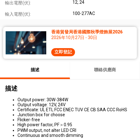
12, 24
輸出電壓(伏):
100-277AC
輸入電壓(伏):
香港貿發局香港國際秋季燈飾展2026
2026年10月27日 - 30日
立即登記
描述
聯絡供應商
描述
Output power: 30W-384W
Output voltage: 12V, 24V
Certificate: UL ETL FCC ENEC TUV CE CB SAA CCC RoHS
Junction box for choose
Flicker-free
High power factor, PF＞0.95
PWM output, not alter LED CRI
Continuous and smooth dimming