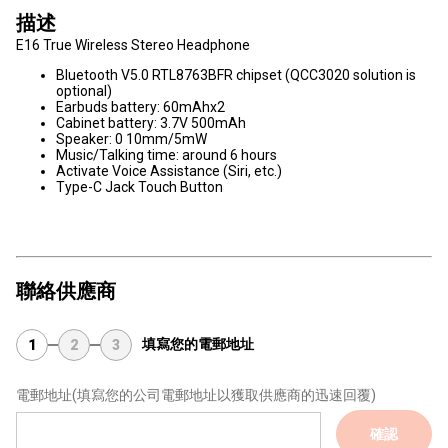
描述
E16 True Wireless Stereo Headphone
Bluetooth V5.0 RTL8763BFR chipset (QCC3020 solution is
optional)
Earbuds battery: 60mAhx2
Cabinet battery: 3.7V 500mAh
Speaker: 0 10mm/5mW
Music/Talking time: around 6 hours
Activate Voice Assistance (Siri, etc.)
Type-C Jack Touch Button
聯絡供應商
填寫您的電郵地址
1
2
3
電郵地址
(填寫您的公司電郵地址以獲取供應商的迅速回覆)
確認