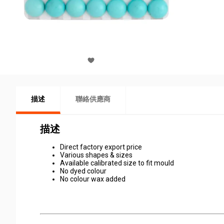
描述
聯絡供應商
描述
Direct factory export price
Various shapes & sizes
Available calibrated size to fit mould
No dyed colour
No colour wax added