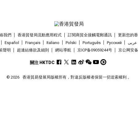
絡我們
香港貿發局流動應用程式
訂閱商貿全接觸電郵通訊
更新您的
Español
Français
Italiano
Polski
Português
Pусский
عربى
策聲明
超連結條款及細則
網站導航
京ICP备09059244号
京公网安备 1
關注 HKTDC
© 2026
香港貿易發展局版權所有，對違反版權者保留一切追索權利 。