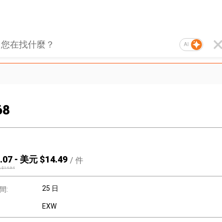
AI
68
.07
-
美元 $
14.49
/
件
 $
14.94
25 日
間:
EXW