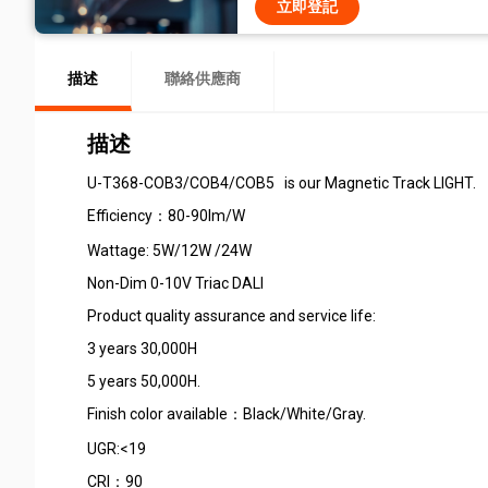
立即登記
描述
聯絡供應商
描述
U-T368-COB3/COB4/COB5 is our Magnetic Track LIGHT.
Efficiency：80-90lm/W
Wattage: 5W/12W /24W
Non-Dim 0-10V Triac DALI
Product quality assurance and service life:
3 years 30,000H
5 years 50,000H.
Finish color available：Black/White/Gray.
UGR:<19
CRI：90