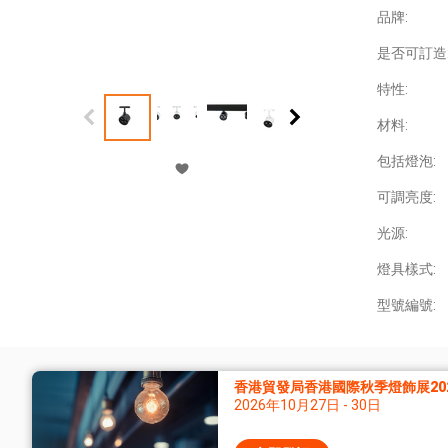
品牌:
是否可訂造
特性:
材料:
包括燈泡:
可調亮度:
光源:
燈具樣式:
型號編號:
香港貿發局香港國際秋季燈飾展20
2026年10月27日 - 30日