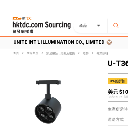
產品
UNITE INT'L ILLUMINATION CO., LIMITED
首頁
所有類別
家居用品，燈飾及建築
燈飾
專業照明
U-T3
3
%的折扣
美元 $
10
美元 $
10.38
-
美元
生產所需時
運送方式: