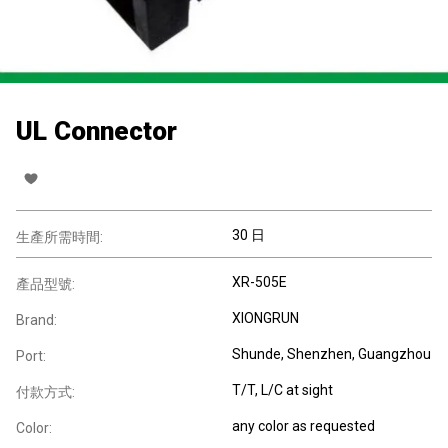
UL Connector
30 日
生產所需時間:
XR-505E
產品型號:
XIONGRUN
Brand:
Shunde, Shenzhen, Guangzhou
Port:
T/T, L/C at sight
付款方式:
any color as requested
Color: