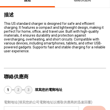
描述
聯絡供應商
描述
This US standard charger is designed for safe and efficient
charging. It features a compact and lightweight design, making it
perfect for home, office, and travel use. Built with high-quality
materials, it ensures durability and protection against
overcharging, overheating, and short circuits. Compatible with
various devices, including smartphones, tablets, and other USB-
powered gadgets. Supports fast and stable charging for a reliable
user experience.
聯絡供應商
填寫您的電郵地址
1
2
3
電郵地址
(填寫您的公司電郵地址以獲取供應商的迅速回覆)