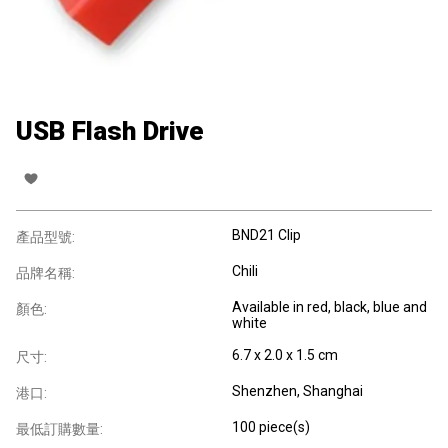
USB Flash Drive
BND21 Clip
產品型號:
Chili
品牌名稱:
Available in red, black, blue and
顏色:
white
6.7 x 2.0 x 1.5 cm
尺寸:
Shenzhen, Shanghai
港口:
100 piece(s)
最低訂購數量: