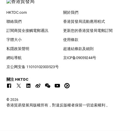
HKTDC.com
關於我們
聯絡我們
香港貿發局流動應用程式
訂閱商貿全接觸電郵通訊
更新您的香港貿發局電郵訂閱
字體大小
使用條款
私隱政策聲明
超連結條款及細則
網站導航
京ICP备09059244号
京公网安备 11010102003523号
關注 HKTDC
© 2026
香港貿易發展局版權所有，對違反版權者保留一切追索權利 。