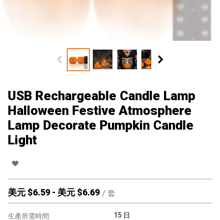
USB Rechargeable Candle Lamp
Halloween Festive Atmosphere
Lamp Decorate Pumpkin Candle
Light
美元 $
6.59
-
美元 $
6.69
/
套
15 日
生產所需時間: