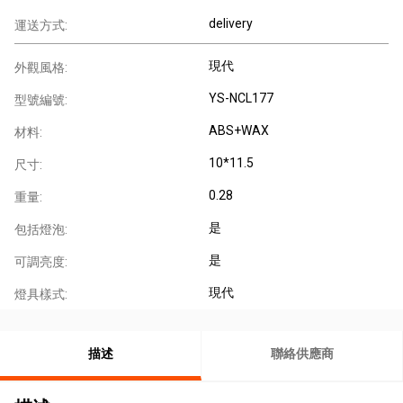
delivery
運送方式:
現代
外觀風格:
YS-NCL177
型號編號:
ABS+WAX
材料:
10*11.5
尺寸:
0.28
重量:
是
包括燈泡:
是
可調亮度:
現代
燈具樣式:
描述
聯絡供應商