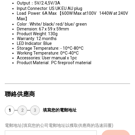
Output：5V/2.4,5V/3A
Input Connector: US UK EU AU plug
Load Power: 6A Max 【600W Max at100V 1440W at 240V
Max】
Color : White/ black/ red/ blue/ green
Dimension: 67 x 59 x 59mm
Product Weight: 130g
Warranty: 12 months
LED Indicator: Blue
Storage Temperature: - 10ºC-80ºC
Working Temperature: 0ºC-40ºC
Accessories: User manual x 1pc
Product Material : PC fireproof material
聯絡供應商
填寫您的電郵地址
1
2
3
電郵地址
(填寫您的公司電郵地址以獲取供應商的迅速回覆)