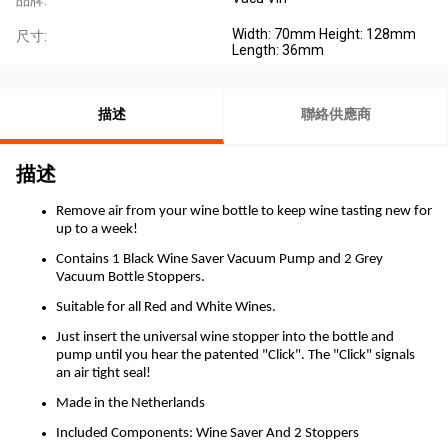
品牌:
Width: 70mm Height: 128mm
尺寸:
Length: 36mm
描述
聯絡供應商
描述
Remove air from your wine bottle to keep wine tasting new for
up to a week!
Contains 1 Black Wine Saver Vacuum Pump and 2 Grey
Vacuum Bottle Stoppers.
Suitable for all Red and White Wines.
Just insert the universal wine stopper into the bottle and
pump until you hear the patented "Click". The "Click" signals
an air tight seal!
Made in the Netherlands
Included Components: Wine Saver And 2 Stoppers