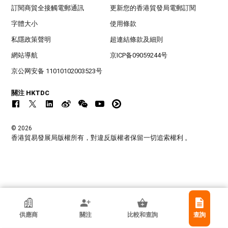
訂閱商貿全接觸電郵通訊
更新您的香港貿發局電郵訂閱
字體大小
使用條款
私隱政策聲明
超連結條款及細則
網站導航
京ICP备09059244号
京公网安备 11010102003523号
關注 HKTDC
© 2026
香港貿易發展局版權所有，對違反版權者保留一切追索權利 。
香港貿發局參展商
供應商
關注
比較和查詢
查詢
江蘇國泰博創實業有限公