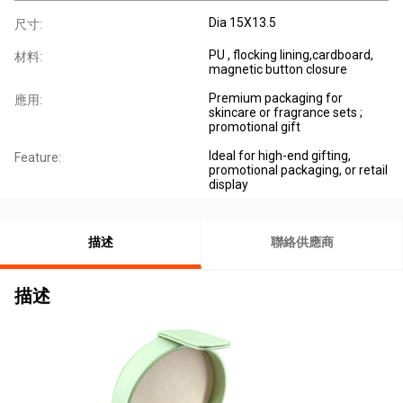
Dia 15X13.5
尺寸:
PU , flocking lining,cardboard,
材料:
magnetic button closure
Premium packaging for
應用:
skincare or fragrance sets ;
promotional gift
Ideal for high-end gifting,
Feature:
promotional packaging, or retail
display
描述
聯絡供應商
描述