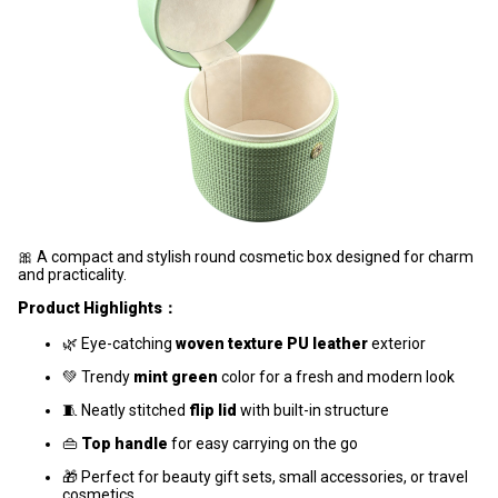
🎀 A compact and stylish round cosmetic box designed for charm
and practicality.
Product Highlights：
🌿 Eye-catching
woven texture PU leather
exterior
💚 Trendy
mint green
color for a fresh and modern look
🧵 Neatly stitched
flip lid
with built-in structure
👜
Top handle
for easy carrying on the go
🎁 Perfect for beauty gift sets, small accessories, or travel
cosmetics