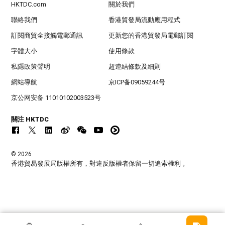
HKTDC.com
關於我們
聯絡我們
香港貿發局流動應用程式
訂閱商貿全接觸電郵通訊
更新您的香港貿發局電郵訂閱
字體大小
使用條款
私隱政策聲明
超連結條款及細則
網站導航
京ICP备09059244号
京公网安备 11010102003523号
關注 HKTDC
© 2026
香港貿易發展局版權所有，對違反版權者保留一切追索權利 。