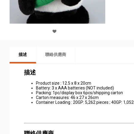
描述
聯絡供應商
描述
Product size : 12.5 x 8 x 20cm
Battery: 3 x AAA batteries (NOT included)
Packing: 1pc/display box 6pcs/shipping carton
Carton measures: 46 x 27 x 26cm
Container Loading : 20GP: 5,262 pieces ; 40GP: 1,05
聯絡供應商