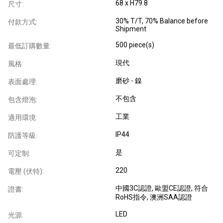
68 x H79.8
尺寸:
30% T/T, 70% Balance before
付款方式:
Shipment
500 piece(s)
最低訂購數量:
現代
風格:
磨砂 - 鎳
表面處理:
不包含
包含燈泡:
工業
適用環境:
IP44
防護等級:
是
可定制:
220
電壓 (伏特):
中國3C認證
, 歐盟CE認證
, 符合
證書:
RoHS指令
, 澳洲SAA認證
LED
光源: