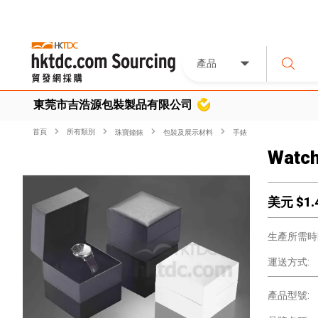
產品
東莞市吉浩源包裝製品有限公司
首頁
所有類別
珠寶鐘錶
包裝及展示材料
手錶
Watch
美元 $
1.
生產所需時
運送方式:
產品型號: