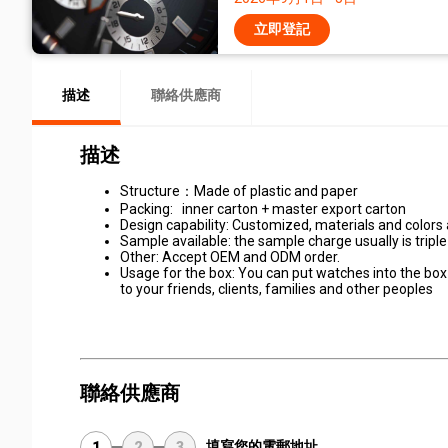
立即登記
描述
聯絡供應商
描述
Structure：Made of plastic and paper
Packing: inner carton + master export carton
Design capability: Customized, materials and colors 
Sample available: the sample charge usually is triple
Other: Accept OEM and ODM order.
Usage for the box: You can put watches into the box a
to your friends, clients, families and other peoples
聯絡供應商
填寫您的電郵地址
1
2
3