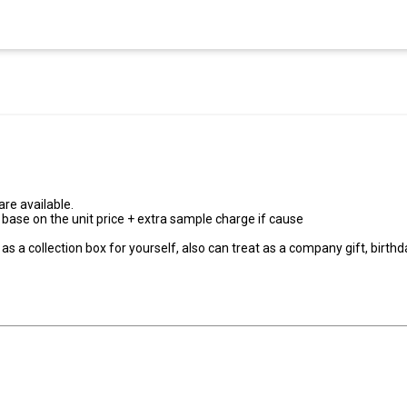
are available.
 base on the unit price + extra sample charge if cause
s a collection box for yourself, also can treat as a company gift, birthd