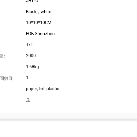
JHY-U
Black，white
10*10*10CM
FOB Shenzhen
T/T
2000
量:
1.68kg
1
間數目:
paper, lint, plastic
是
: