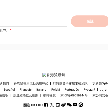
確認
帳戶。
絡我們
香港貿發局流動應用程式
訂閱商貿全接觸電郵通訊
更新您的
Español
Français
Italiano
Polski
Português
Pусский
عربى
策聲明
超連結條款及細則
網站導航
京ICP备09059244号
京公网安备 1
關注 HKTDC