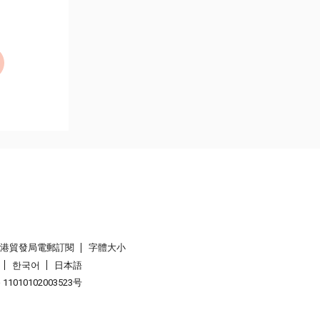
香港貿發局電郵訂閱
字體大小
한국어
日本語
1010102003523号