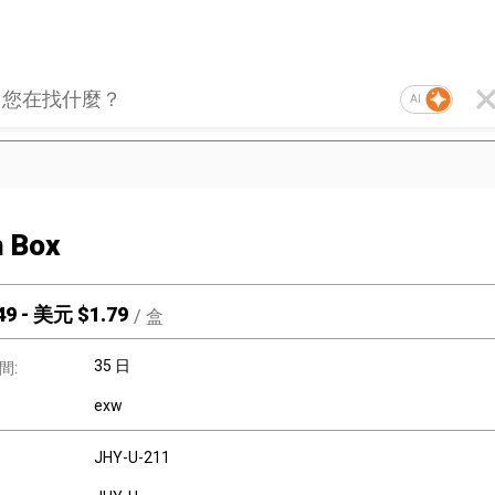
AI
 Box
49
-
美元 $
1.79
/
盒
35 日
間:
exw
JHY-U-211