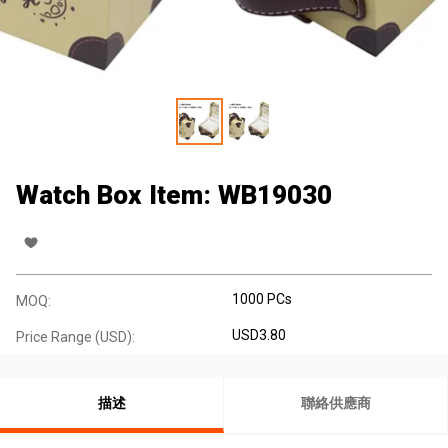
Watch Box Item: WB19030
1000 PCs
MOQ:
USD3.80
Price Range (USD):
描述
聯絡供應商