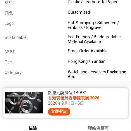
Plastic / Leatherette Paper
材料:
Customised
颜色:
Hot-Stamping / Silkscreen /
Logo:
Emboss / Engrave
Eco-Friendly / Biodegradable
Sustainable:
Material Available
Small Order Available
MOQ:
Hong Kong / Yantian
Port:
Watch and Jewellery Packaging
Category:
Box
歡迎到訪展位 1B-B31
香港貿發局香港鐘表展 2026
2026年9月1日 - 5日
立即登記
描述
聯絡供應商