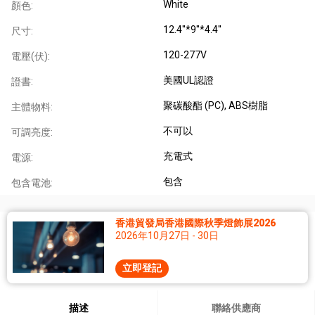
White
顏色:
12.4''*9''*4.4''
尺寸:
120-277V
電壓(伏):
美國UL認證
證書:
聚碳酸酯 (PC)
, ABS樹脂
主體物料:
不可以
可調亮度:
充電式
電源:
包含
包含電池:
香港貿發局香港國際秋季燈飾展2026
2026年10月27日 - 30日
立即登記
描述
聯絡供應商