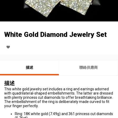
White Gold Diamond Jewelry Set
描述
聯絡供應商
描述
This white gold jewelry set includes a ring and earrings adorned
with quadrilateral-shaped embellishments. The latter are dressed
with plenty princess cut diamonds to offer breathtaking brilliance.
The embellishment of the ring is deliberately made curved to fit
your finger perfectly.
Ring: 18K white gold (7.49g) and 361 princess cut diamonds