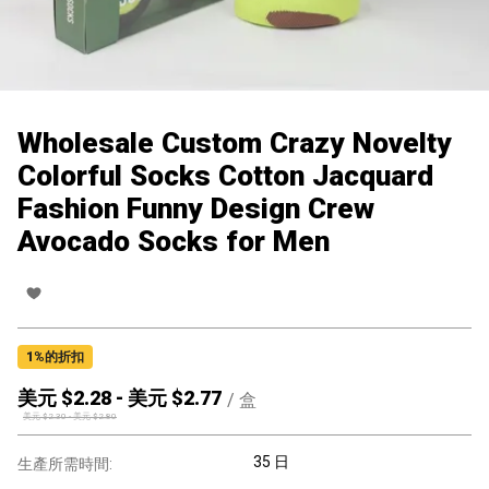
Wholesale Custom Crazy Novelty
Colorful Socks Cotton Jacquard
Fashion Funny Design Crew
Avocado Socks for Men
1
%的折扣
美元 $
2.28
-
美元 $
2.77
/
盒
美元 $
2.30
-
美元 $
2.80
35 日
生產所需時間: