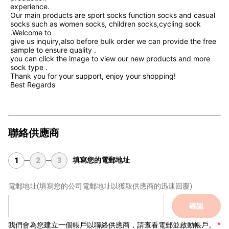
experience.
Our main products are sport socks function socks and casual 
socks such as women socks, children socks,cycling sock 
.Welcome to
give us inquiry,also before bulk order we can provide the free 
sample to ensure quality .
you can click the image to view our new products and more 
sock type .
Thank you for your support, enjoy your shopping!
Best Regards
聯絡供應商
填寫您的電郵地址
1
2
3
電郵地址
(填寫您的公司電郵地址以獲取供應商的迅速回覆)
確認
我們會為您建立一個帳戶以聯絡供應商，請查看電郵並啟動帳戶。