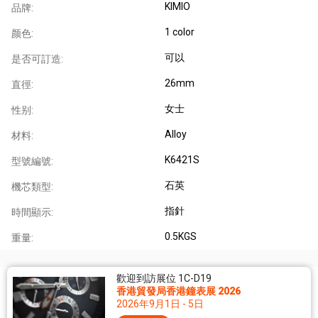
KIMIO
品牌:
1 color
颜色:
可以
是否可訂造:
26mm
直徑:
女士
性别:
Alloy
材料:
K6421S
型號編號:
石英
機芯類型:
指針
時間顯示:
0.5KGS
重量:
歡迎到訪展位 1C-D19
香港貿發局香港鐘表展 2026
2026年9月1日 - 5日