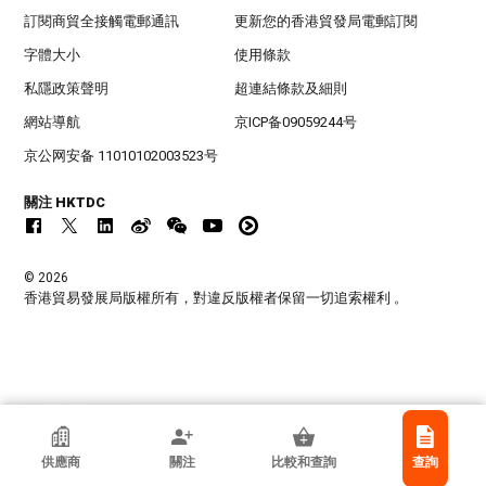
訂閱商貿全接觸電郵通訊
更新您的香港貿發局電郵訂閱
字體大小
使用條款
私隱政策聲明
超連結條款及細則
網站導航
京ICP备09059244号
京公网安备 11010102003523号
關注 HKTDC
© 2026
香港貿易發展局版權所有，對違反版權者保留一切追索權利 。
香港貿發局參展商
供應商
關注
比較和查詢
查詢
Guangzhou Eyki Watches Ltd.