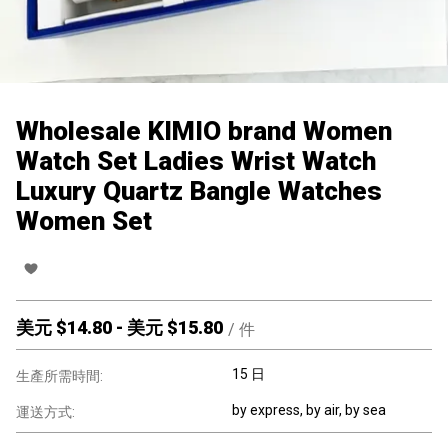
Wholesale KIMIO brand Women
Watch Set Ladies Wrist Watch
Luxury Quartz Bangle Watches
Women Set
美元 $
14.80
-
美元 $
15.80
/
件
15 日
生產所需時間:
by express, by air, by sea
運送方式: