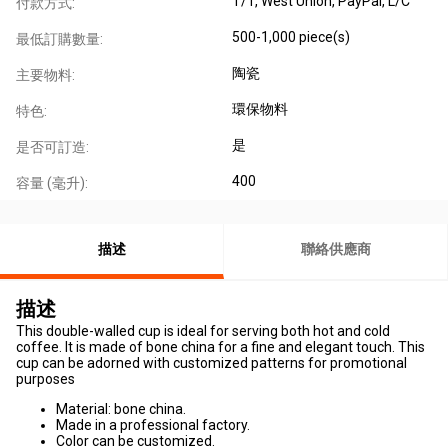
T/T, West Union, PayPal, L/C
付款方式:
500-1,000 piece(s)
最低訂購數量:
陶瓷
主要物料:
環保物料
特色:
是
是否可訂造:
400
容量 (毫升):
描述
聯絡供應商
描述
This double-walled cup is ideal for serving both hot and cold
coffee. It is made of bone china for a fine and elegant touch. This
cup can be adorned with customized patterns for promotional
purposes
Material: bone china.
Made in a professional factory.
Color can be customized.