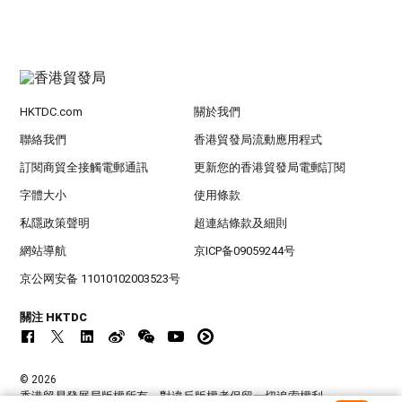
HKTDC.com
關於我們
聯絡我們
香港貿發局流動應用程式
訂閱商貿全接觸電郵通訊
更新您的香港貿發局電郵訂閱
字體大小
使用條款
私隱政策聲明
超連結條款及細則
網站導航
京ICP备09059244号
京公网安备 11010102003523号
關注 HKTDC
© 2026
香港貿易發展局版權所有，對違反版權者保留一切追索權利 。