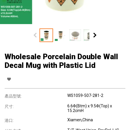
Wholesale Porcelain Double Wall
Decal Mug with Plastic Lid
WS1059-507-281-2
產品型號:
6.6Φ(Btm) x 9.5Φ(Top) x
尺寸:
15.2cmH
Xiamen,China
港口: