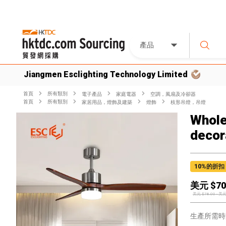
產品
Jiangmen Esclighting Technology Limited
首頁
所有類別
電子產品
家庭電器
空調，風扇及冷卻器
首頁
所有類別
家居用品，燈飾及建築
燈飾
枝形吊燈，吊燈
Whole
decora
10
%的折扣
美元 $
70
美元 $
78.00
-
美元
生產所需時