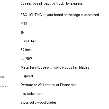
by sea , by rail road , by truck , by express
ESC LIGHTING or your brand name logo customized
可以
:
是
ESC-C142
52 inch
ac 70W
Metal Fan House with solid woods fan blades
3 speed
ce:
Remote or Wall control or Phone app
thod :
it is welcomed
3 pcs solid wood blades
: