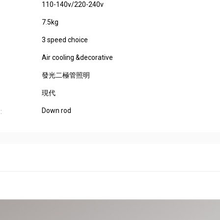
110-140v/220-240v
7.5kg
3 speed choice
Air cooling &decorative
發光二極管照明
現代
Down rod
: