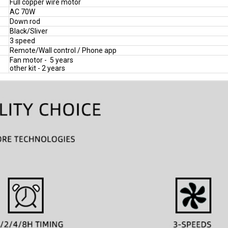
Full copper wire motor
AC 70W
Down rod
Black/Sliver
3 speed
Remote/Wall control / Phone app
Fan motor - 5 years
other kit - 2 years