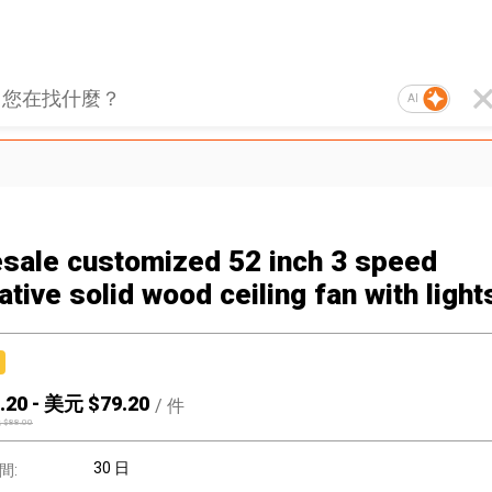
AI
sale customized 52 inch 3 speed
tive solid wood ceiling fan with light
.20
-
美元 $
79.20
/
件
 $
88.00
30 日
間: