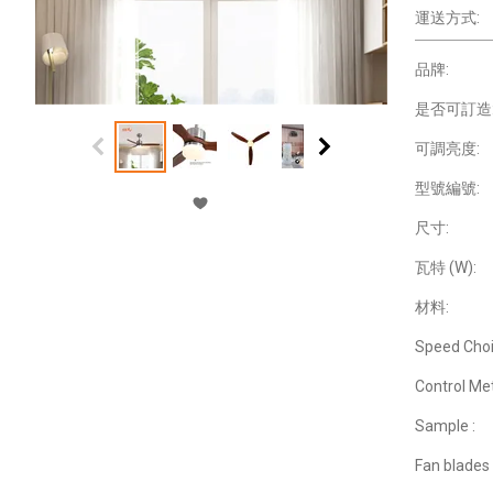
運送方式:
品牌:
是否可訂造
可調亮度:
型號編號:
尺寸:
瓦特 (W):
材料:
Speed Choi
Control Me
Sample :
Fan blades 