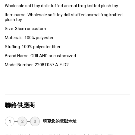
Wholesale soft toy doll stuffed animal frog knitted plush toy
Item name: Wholesale soft toy doll stuffed animal frog knitted
plush toy
Size: 35cm or custom
Materials: 100% polyester
Stuffing: 100% polyester fiber
Brand Name: ORILAND or customized
Model Number: 2208T057 A-E-D2
聯絡供應商
填寫您的電郵地址
1
2
3