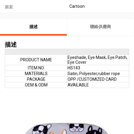
Cartoon
圖案:
描述
聯絡供應商
描述
Eyeshade, Eye Mask, Eye Patch,
PRODUCT NAME
Eye Cover
ITEM NO.
HS143
MATERIALS
Satin, Polyester,rubber rope
PACKAGE
OPP /CUSTOMIZED CARD
OEM & ODM
AVAILABLE