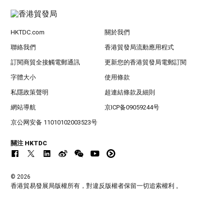
HKTDC.com
關於我們
聯絡我們
香港貿發局流動應用程式
訂閱商貿全接觸電郵通訊
更新您的香港貿發局電郵訂閱
字體大小
使用條款
私隱政策聲明
超連結條款及細則
網站導航
京ICP备09059244号
京公网安备 11010102003523号
關注 HKTDC
© 2026
香港貿易發展局版權所有，對違反版權者保留一切追索權利 。