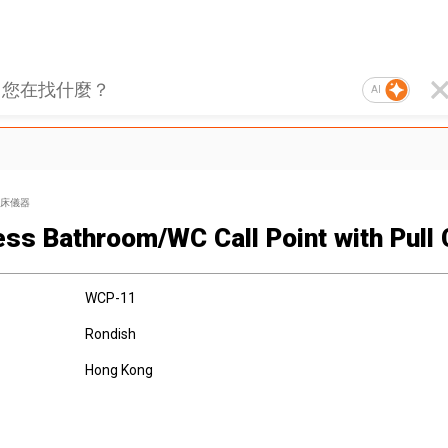
AI
床儀器
ess Bathroom/WC Call Point with Pull
WCP-11
Rondish
Hong Kong