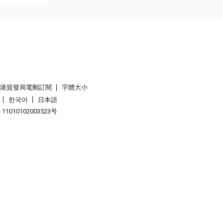
香港貿發局電郵訂閱
字體大小
한국어
日本語
1010102003523号