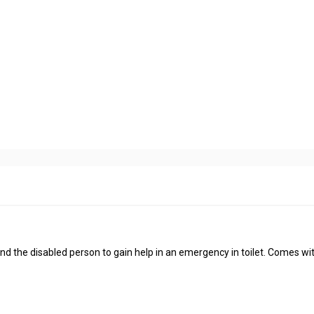
and the disabled person to gain help in an emergency in toilet. Comes wit