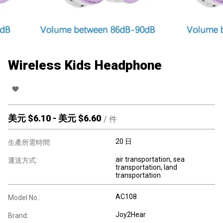
Wireless Kids Headphone
美元 $
6.10
-
美元 $
6.60
/
件
20 日
生產所需時間:
air transportation, sea
運送方式:
transportation, land
transportation
AC108
Model No.:
Joy2Hear
Brand: