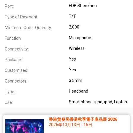
FOB Shenzhen
Port:
T/T
Type of Payment:
2,000
Minimum Order Quantity:
Microphone
Function:
Wireless
Connectivity:
Yes
Package:
Yes
Customised:
3.5mm
Connectors:
Headband
Type:
Smartphone, ipad, ipod, Laptop
Use:
香港貿發局香港秋季電子產品展 2026
2026年10月13日 - 16日