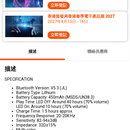
立即登記
香港貿發局香港春季電子產品展 2027
2027年4月13日 - 16日
立即登記
描述
聯絡供應商
描述
SPECIFICATION:
Bluetooth Version: V5.3 (JL)
Battery Type: Lithium
Battery Capacity: 450mAh (MSDS/UN38.3)
Play Time: LED Off: Around 40 hours (70% volume)
LED On: Around 10 hours (70% volume)
Charge Time: 1.5 hours approx.
Frequency Response: 20-20K Hz
Sensitivity: 82-94±3dB
Impedance: 32Ω±15%
Multi-color