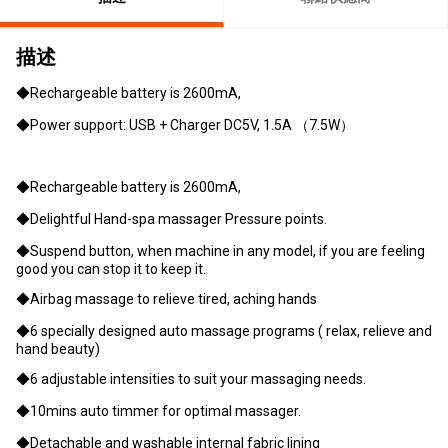
描述
◆Rechargeable battery is 2600mA,
◆Power support: USB + Charger DC5V, 1.5A （7.5W）
◆Rechargeable battery is 2600mA,
◆Delightful Hand-spa massager Pressure points.
◆Suspend button, when machine in any model, if you are feeling
good you can stop it to keep it.
◆Airbag massage to relieve tired, aching hands
◆6 specially designed auto massage programs ( relax, relieve and
hand beauty)
◆6 adjustable intensities to suit your massaging needs.
◆10mins auto timmer for optimal massager.
◆Detachable and washable internal fabric lining