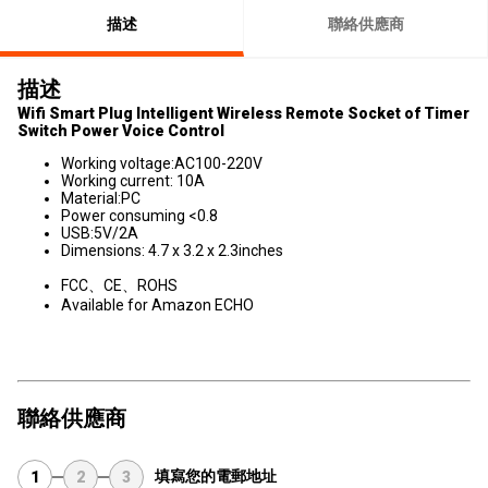
描述
聯絡供應商
描述
Wifi Smart Plug Intelligent Wireless Remote Socket of Timer
Switch Power Voice Control
Working voltage:AC100-220V
Working current: 10A
Material:PC
Power consuming <0.8
USB:5V/2A
Dimensions: 4.7 x 3.2 x 2.3inches
FCC、CE、ROHS
Available for Amazon ECHO
聯絡供應商
填寫您的電郵地址
1
2
3