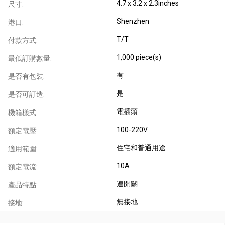
4.7 x 3.2 x 2.3inches
尺寸:
Shenzhen
港口:
T/T
付款方式:
1,000 piece(s)
最低訂購數量:
有
是否有包裝:
是
是否可訂造:
電插頭
機箱樣式:
100-220V
額定電壓:
住宅和普通用途
適用範圍:
10A
額定電流:
連開關
產品特點:
無接地
接地: