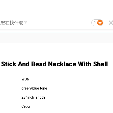
AI
Stick And Bead Necklace With Shell
WON
green/blue tone
28" inch length
Cebu