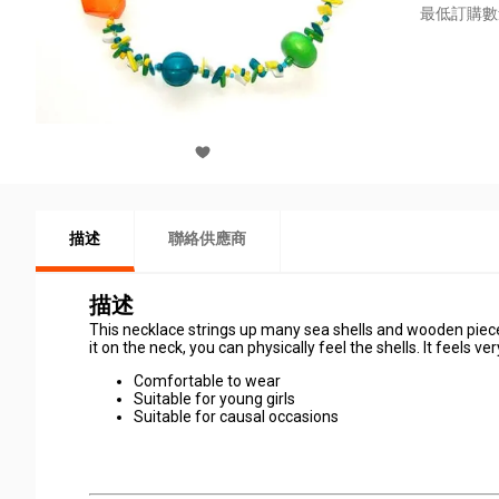
最低訂購數
描述
聯絡供應商
描述
This necklace strings up many sea shells and wooden pieces.
it on the neck, you can physically feel the shells. It feels ve
Comfortable to wear
Suitable for young girls
Suitable for causal occasions