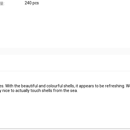
240 pcs
量:
 With the beautiful and colourful shells, it appears to be refreshing. 
ry nice to actually touch shells from the sea.