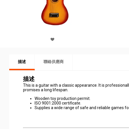
描述
聯絡供應商
描述
This is a guitar with a classic appearance. It is profession
promises a long lifespan.
Wooden toy production permit.
ISO 9001:2000 certificate.
Supplies a wide range of safe and reliable games for