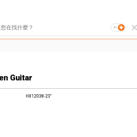
AI
n Guitar
HX12038-23''