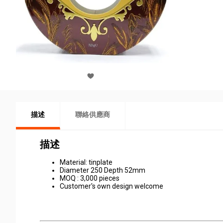
描述
聯絡供應商
描述
Material: tinplate
Diameter 250 Depth 52mm
MOQ : 3,000 pieces
Customer's own design welcome