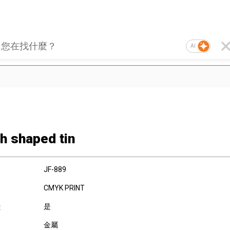
AI
h shaped tin
JF-889
CMYK PRINT
是
:
金屬