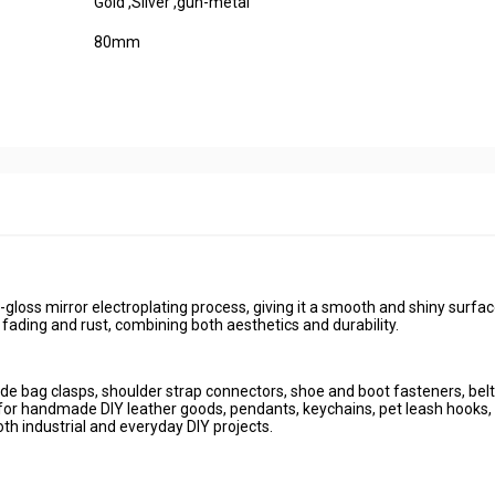
Gold ,Sliver ,gun-metal
80mm
-gloss mirror electroplating process, giving it a smooth and shiny surfac
to fading and rust, combining both aesthetics and durability.
de bag clasps, shoulder strap connectors, shoe and boot fasteners, belt
le for handmade DIY leather goods, pendants, keychains, pet leash hooks,
th industrial and everyday DIY projects.