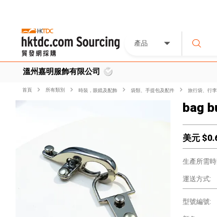
產品
溫州嘉明服飾有限公司
首頁
所有類別
時裝，眼鏡及配飾
袋類、手提包及配件
旅行袋、行李
bag b
美元 $
0.
生產所需時
運送方式:
型號編號: