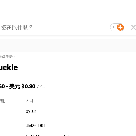
AI
箱及手提包
uckle
60
-
美元 $
0.80
/
件
7 日
間:
by air
JM26-D01