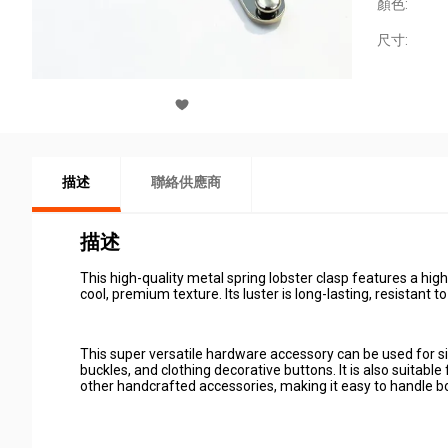
顏色:
尺寸:
描述
聯絡供應商
描述
This high-quality metal spring lobster clasp features a high
cool, premium texture. Its luster is long-lasting, resistant 
This super versatile hardware accessory can be used for si
buckles, and clothing decorative buttons. It is also suitab
other handcrafted accessories, making it easy to handle bo