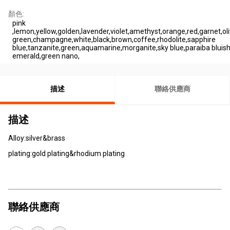
顏色:
pink
,lemon,yellow,golden,lavender,violet,amethyst,orange,red,garnet,oli
green,champagne,white,black,brown,coffee,rhodolite,sapphire
blue,tanzanite,green,aquamarine,morganite,sky blue,paraiba bluish
emerald,green nano,
描述
聯絡供應商
描述
Alloy:silver&brass
plating:gold plating&rhodium plating
聯絡供應商