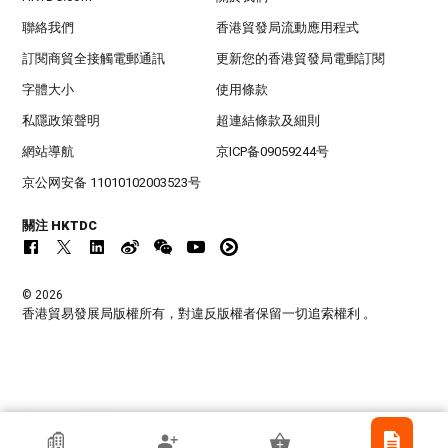
聯絡我們
香港貿發局流動應用程式
訂閱商貿全接觸電郵通訊
更新您的香港貿發局電郵訂閱
字體大小
使用條款
私隱政策聲明
超連結條款及細則
網站導航
京ICP备09059244号
京公网安备 11010102003523号
關注 HKTDC
© 2026
香港貿易發展局版權所有，對違反版權者保留一切追索權利 。
香港貿發局參展商