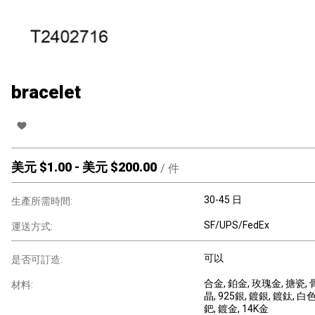
bracelet
美元 $
1.00
-
美元 $
200.00
/
件
30-45 日
生產所需時間:
SF/UPS/FedEx
運送方式:
可以
是否可訂造:
合金
, 鉑金
, 玫瑰金
, 搪瓷
, 
材料:
晶
, 925銀
, 鍍銀
, 鍍鈦
, 白
鈀
, 鍍金
, 14K金