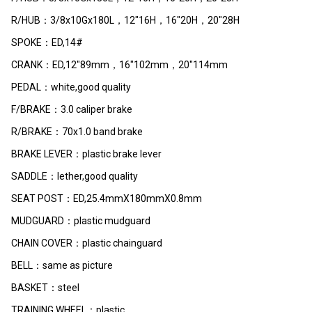
R/HUB：3/8x10Gx180L，12"16H，16"20H，20"28H
SPOKE：ED,14#
CRANK：ED,12"89mm，16"102mm，20"114mm
PEDAL：white,good quality
F/BRAKE：3.0 caliper brake
R/BRAKE：70x1.0 band brake
BRAKE LEVER：plastic brake lever
SADDLE：lether,good quality
SEAT POST：ED,25.4mmX180mmX0.8mm
MUDGUARD：plastic mudguard
CHAIN COVER：plastic chainguard
BELL：same as picture
BASKET：steel
TRAINING WHEEL：plastic