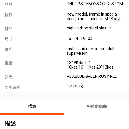
PHILLIPS,TFBOYS OR CUSTOM
品牌:
new model, frame in special
特性:
design and saddle in MTB style
high carbon steel,plastic
材料:
12",14",16",20"
尺寸:
Install and ride under adult
警告:
supervision
12" 9KGS,14"
重量:
10kgs,16"11kgs,20"13kgs
RED,BLUE,GREEN,ROSY RED
颜色:
TZ-P128
型號編號:
描述
聯絡供應商
描述