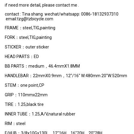
if need more detail, please contact me .
contact : Tina shang wechat/whatsapp: 0086-18132937310
email:tzg@tzbicycle.com
FRAME：steel,TIG,painting
FORK：steel,TIG,painting
STICKER：outer sticker
HEAD PARTS：ED
BB PARTS：medium，46.4mmX1.8MM
HANDLEBAR：22mmX0.9mm，12"/16" W:480mm 20"W:520mm
STEM：one point,CP
GRIP：110mmx22mm
TIRE：1.25,black tire
INNER TUBE：1.25,A/V,natural rubber
RIM：steel
F/HUB：3/8x10Gx130L，12"16H，16"20H，20"28H