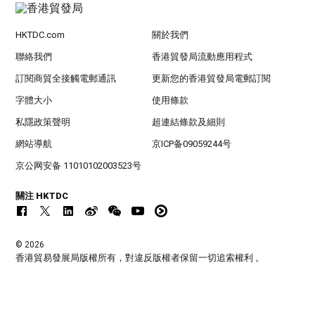
HKTDC.com
關於我們
聯絡我們
香港貿發局流動應用程式
訂閱商貿全接觸電郵通訊
更新您的香港貿發局電郵訂閱
字體大小
使用條款
私隱政策聲明
超連結條款及細則
網站導航
京ICP备09059244号
京公网安备 11010102003523号
關注 HKTDC
© 2026
香港貿易發展局版權所有，對違反版權者保留一切追索權利 。